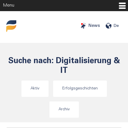
Menu
Startseite
News
De
Investitionschancen
Investoren
Suche nach: Digitalisierung &
Angels
IT
Mehr
Unternehmen
Aktiv
Erfolgsgeschichten
Über uns
Blog
Archiv
Presse
Karriere