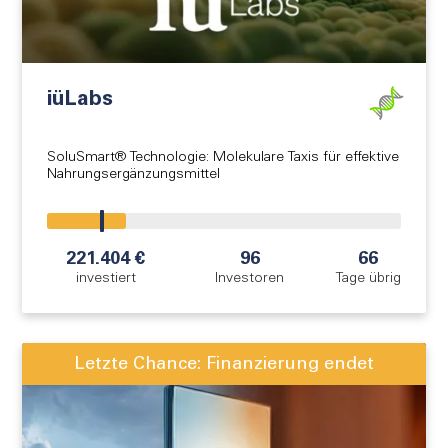
iüLabs
SoluSmart® Technologie: Molekulare Taxis für effektive
Nahrungsergänzungsmittel
!
221.404 €
96
66
investiert
Investoren
Tage übrig
Letzte Chance: Finanzierung endet