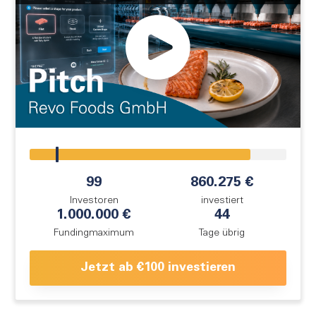
FAQ
Login
Registrieren
!
99
860.275 €
Investoren
investiert
1.000.000 €
44
Fundingmaximum
Tage übrig
Jetzt ab €100 investieren