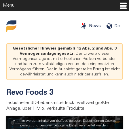
Menu
Startseite
News
De
Investitionschancen
Investoren
Gesetzlicher Hinweis gemäß § 12 Abs. 2 und Abs. 3
Vermögensanlagengesetz:
Der Erwerb dieser
Vermögensanlage ist mit erheblichen Risiken verbunden
Angels
und kann zum vollständigen Verlust des eingesetzten
Vermögens führen. Der in Aussicht gestellte Ertrag ist nicht
Mehr
gewährleistet und kann auch niedriger ausfallen.
Unternehmen
Revo Foods 3
Über uns
Industrieller 3D-Lebensmitteldruck: weltweit größte
Blog
Anlage, über 1 Mio. verkaufte Produkte
Presse
Mit Klick werden Inhalte von YouTube geladen. Dabei können Cookies
Karriere
gesetzt und personenbezogene Daten verarbeitet werden.