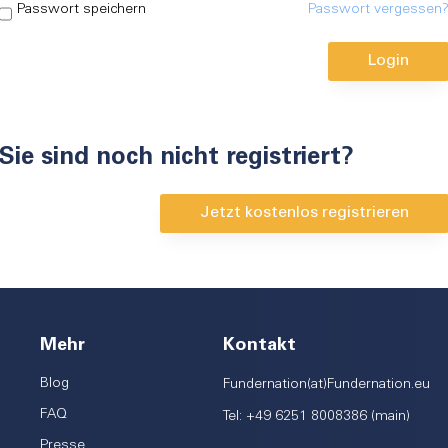
Passwort speichern
Passwort vergessen
Sie sind noch nicht registriert?
Jetzt kostenlos registrieren
Mehr
Kontakt
Blog
Fundernation(at)Fundernation.eu
FAQ
Tel: +49 6251 8008386 (main)
Presse