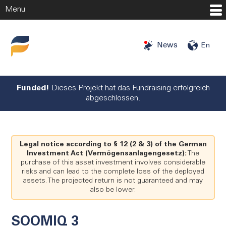
Menu
Startseite
News
En
Investment Opportunities
Investors
Funded!
Dieses Projekt hat das Fundraising erfolgreich
abgeschlossen.
Angels
More
Legal notice according to § 12 (2 & 3) of the German
Companies
Investment Act (Vermögensanlagengesetz):
The
purchase of this asset investment involves considerable
About us
risks and can lead to the complete loss of the deployed
assets. The projected return is not guaranteed and may
Blog
also be lower.
Press
Career
SOOMIQ 3