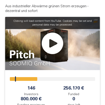
FAQ
Aus industrieller Abwärme grünen Strom erzeugen -
Log in
dezentral und sofort
Clicking will load content from YouTube. Cookies may be set and
Sign up
personal data may be processed.
!
146
256.170 €
Investors
Funded
800.000 €
0