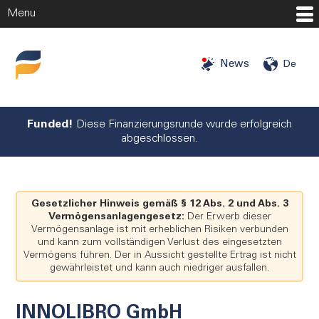
Menu
Startseite
News
De
Investitionschancen
Investoren
Funded!
Diese Finanzierungsrunde wurde erfolgreich
abgeschlossen.
Angels
Mehr
Gesetzlicher Hinweis gemäß § 12 Abs. 2 und Abs. 3
Unternehmen
Vermögensanlagengesetz:
Der Erwerb dieser
Vermögensanlage ist mit erheblichen Risiken verbunden
Über uns
und kann zum vollständigen Verlust des eingesetzten
Vermögens führen. Der in Aussicht gestellte Ertrag ist nicht
Blog
gewährleistet und kann auch niedriger ausfallen.
Presse
Karriere
INNOLIBRO GmbH