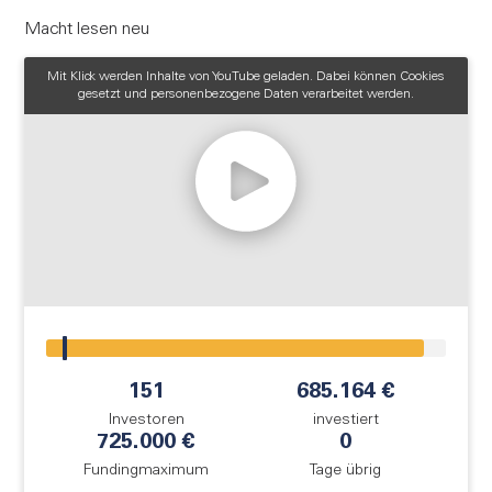
FAQ
Macht lesen neu
Login
Mit Klick werden Inhalte von YouTube geladen. Dabei können Cookies
gesetzt und personenbezogene Daten verarbeitet werden.
Registrieren
!
151
685.164 €
Investoren
investiert
725.000 €
0
Fundingmaximum
Tage übrig