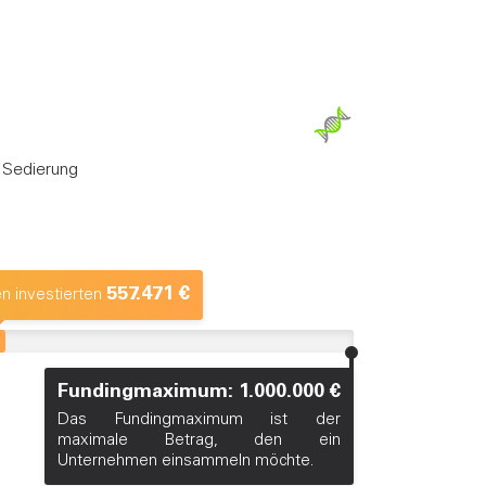
 Sedierung
557.471 €
n investierten
Fundingmaximum: 1.000.000 €
Das Fundingmaximum ist der
maximale Betrag, den ein
Unternehmen einsammeln möchte.