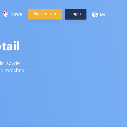
Registrieren
Login
News
De
tail
ls, sowie
diterechner.