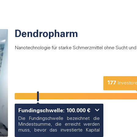
Dendropharm
Nanotechnologie für starke Schmerzmittel ohne Sucht und
177
Investore
Fundingschwelle: 100.000 €
Die Fundingschwelle bezeichnet die
Mindestsumme, die erreicht werden
muss, bevor das investierte Kapital
vom Unternehmen verwendet werden