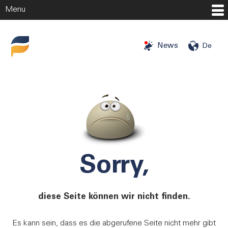
Menu
Startseite
News
De
Investitionschancen
Investoren
Angels
Mehr
Unternehmen
Sorry,
Über uns
Blog
diese Seite können wir nicht finden.
Presse
Karriere
Es kann sein, dass es die abgerufene Seite nicht mehr gibt