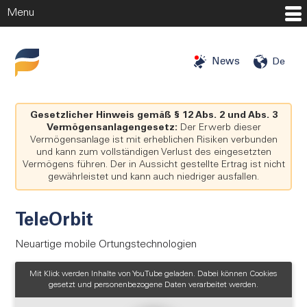
Menu
Startseite
News
De
Investitionschancen
Investoren
Gesetzlicher Hinweis gemäß § 12 Abs. 2 und Abs. 3
Vermögensanlagengesetz:
Der Erwerb dieser
Vermögensanlage ist mit erheblichen Risiken verbunden
Angels
und kann zum vollständigen Verlust des eingesetzten
Vermögens führen. Der in Aussicht gestellte Ertrag ist nicht
Mehr
gewährleistet und kann auch niedriger ausfallen.
Unternehmen
TeleOrbit
Über uns
Neuartige mobile Ortungstechnologien
Blog
Presse
Mit Klick werden Inhalte von YouTube geladen. Dabei können Cookies
gesetzt und personenbezogene Daten verarbeitet werden.
Karriere