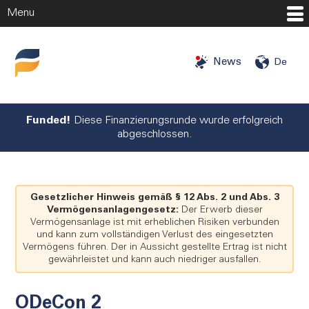
Menu
Startseite
News
De
Investitionschancen
Investoren
Funded!
Diese Finanzierungsrunde wurde erfolgreich
abgeschlossen.
Angels
Mehr
Gesetzlicher Hinweis gemäß § 12 Abs. 2 und Abs. 3
Unternehmen
Vermögensanlagengesetz:
Der Erwerb dieser
Vermögensanlage ist mit erheblichen Risiken verbunden
Über uns
und kann zum vollständigen Verlust des eingesetzten
Vermögens führen. Der in Aussicht gestellte Ertrag ist nicht
Blog
gewährleistet und kann auch niedriger ausfallen.
Presse
Karriere
ODeCon 2