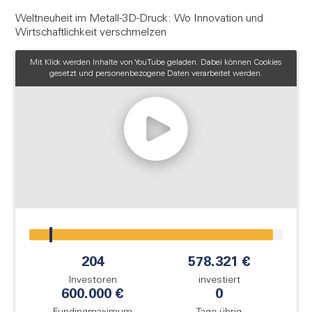
FAQ
Weltneuheit im Metall-3D-Druck: Wo Innovation und
Login
Wirtschaftlichkeit verschmelzen
Mit Klick werden Inhalte von YouTube geladen. Dabei können Cookies
Registrieren
gesetzt und personenbezogene Daten verarbeitet werden.
!
204
578.321 €
Investoren
investiert
600.000 €
0