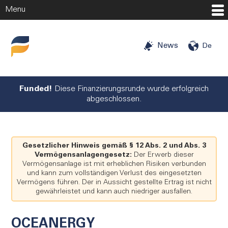
Menu
Startseite
News
De
Investitionschancen
Investoren
Funded!
Diese Finanzierungsrunde wurde erfolgreich
abgeschlossen.
Angels
Mehr
Gesetzlicher Hinweis gemäß § 12 Abs. 2 und Abs. 3
Unternehmen
Vermögensanlagengesetz:
Der Erwerb dieser
Vermögensanlage ist mit erheblichen Risiken verbunden
Über uns
und kann zum vollständigen Verlust des eingesetzten
Vermögens führen. Der in Aussicht gestellte Ertrag ist nicht
Blog
gewährleistet und kann auch niedriger ausfallen.
Presse
Karriere
OCEANERGY