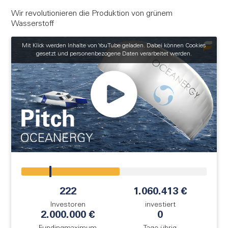
FAQ
Wir revolutionieren die Produktion von grünem
Login
Wasserstoff
Mit Klick werden Inhalte von YouTube geladen. Dabei können Cookies
Registrieren
gesetzt und personenbezogene Daten verarbeitet werden.
!
222
1.060.413 €
Investoren
investiert
2.000.000 €
0